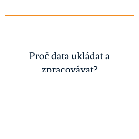
Proč data ukládat a
zpracovávat?
Protože vám mohou rozšířit obzory. Pomohou lépe
poznat zákazníky. Usnadnit manažerská rozhodnutí.
Ověřit, zda je s firmou vše v pořádku. Lépe plánovat a
efektivněji optimalizovat procesy. Poznat, kdo maká a
kdo na vás šije boudu.