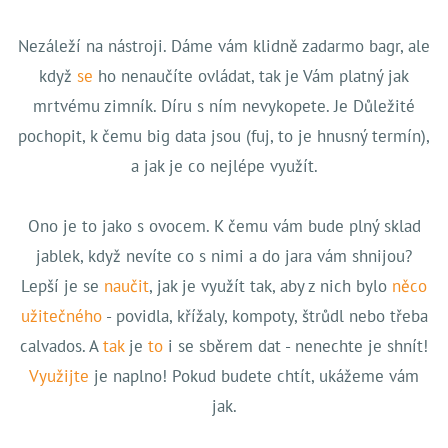
Nezáleží na nástroji. Dáme vám klidně zadarmo bagr, ale
když
se
ho nenaučíte ovládat, tak je Vám platný jak
mrtvému zimník. Díru s ním nevykopete. Je Důležité
pochopit, k čemu big data jsou (fuj, to je hnusný termín),
a jak je co nejlépe využít.
Ono je to jako s ovocem. K čemu vám bude plný sklad
jablek, když nevíte co s nimi a do jara vám shnijou?
Lepší je se
naučit
, jak je využít tak, aby z nich bylo
něco
užitečného
- povidla, křížaly, kompoty, štrůdl nebo třeba
calvados. A
tak
je
to
i se sběrem dat - nenechte je shnít!
Využijte
je naplno! Pokud budete chtít, ukážeme vám
jak.